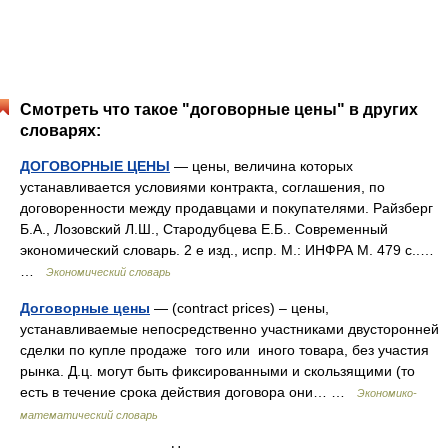
Смотреть что такое "договорные цены" в других
словарях:
ДОГОВОРНЫЕ ЦЕНЫ
— цены, величина которых
устанавливается условиями контракта, соглашения, по
договоренности между продавцами и покупателями. Райзберг
Б.А., Лозовский Л.Ш., Стародубцева Е.Б.. Современный
экономический словарь. 2 е изд., испр. М.: ИНФРА М. 479 с..…
…
Экономический словарь
Договорные цены
— (contract prices) – цены,
устанавливаемые непосредственно участниками двусторонней
сделки по купле продаже того или иного товара, без участия
рынка. Д.ц. могут быть фиксированными и скользящими (то
есть в течение срока действия договора они… …
Экономико-
математический словарь